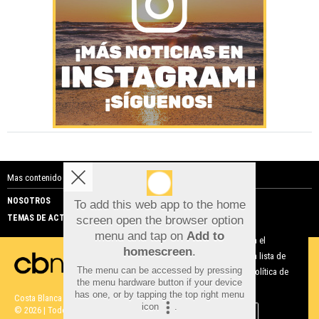
Mas contenido de Costa Blanca Noticias:
NOSOTROS
PUBLICIDAD
To add this web app to the home
TEMAS DE ACTUALIDAD
screen open the browser option
Aviso sobre el Uso de cookies:
menu and tap on
Add to
Utilizamos cookies nuestras y de terceros para el
homescreen
.
funcionamiento del digital. Puedes consultar la lista de
The menu can be accessed by pressing
cookies y como desconectarlas.
Ver nuestra Política de
the menu hardware button if your device
Privacidad y Cookies
has one, or by tapping the top right menu
Costa Blanca Noticias |
Términos de uso
|
Protección de datos
icon
.
© 2026 | Todos los derechos reservados
Aceptar Cookies
Personalizar