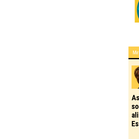
Mir
As
so
al
Es