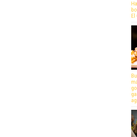
Ha
bo
El
Bu
má
go
ga
ag