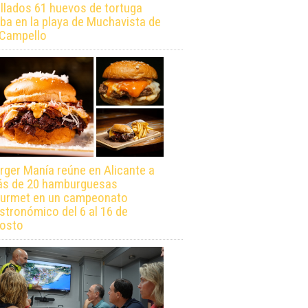
llados 61 huevos de tortuga
ba en la playa de Muchavista de
 Campello
rger Manía reúne en Alicante a
s de 20 hamburguesas
urmet en un campeonato
stronómico del 6 al 16 de
osto