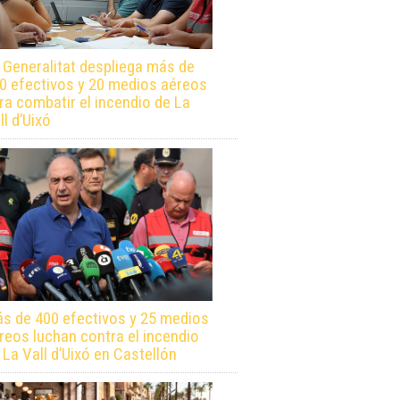
 Generalitat despliega más de
0 efectivos y 20 medios aéreos
ra combatir el incendio de La
ll d’Uixó
s de 400 efectivos y 25 medios
reos luchan contra el incendio
 La Vall d’Uixó en Castellón