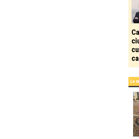
Ca
ci
cu
ca
Lo m