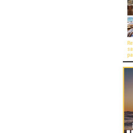
Re
sa
pa