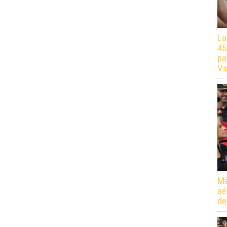
La
45
pa
Va
Má
aé
de