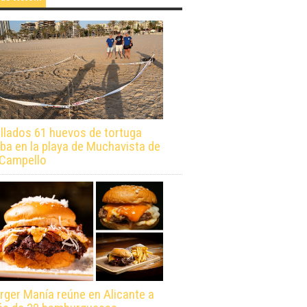
llados 61 huevos de tortuga
ba en la playa de Muchavista de
 Campello
rger Manía reúne en Alicante a