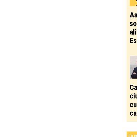
As
so
al
Es
Ca
ci
cu
ca
Lo m