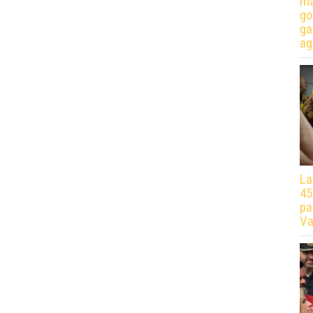
má
go
ga
ag
La
45
pa
Va