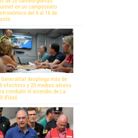
s de 20 hamburguesas
urmet en un campeonato
stronómico del 6 al 16 de
osto
 Generalitat despliega más de
0 efectivos y 20 medios aéreos
ra combatir el incendio de La
ll d’Uixó