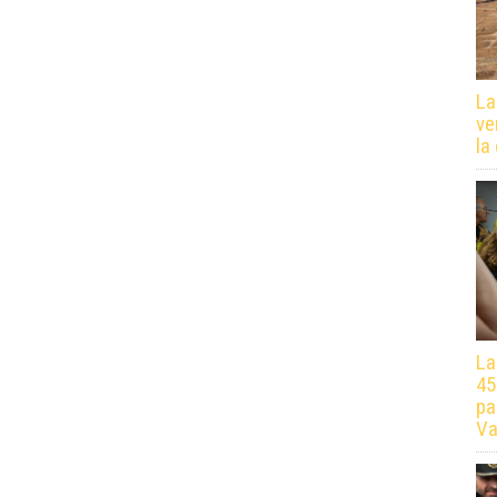
La
ve
la
La
45
pa
Va