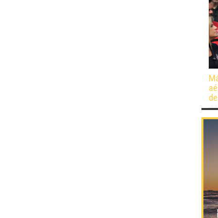
Má
aé
de