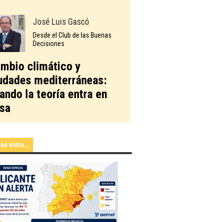
José Luis Gascó
Desde el Club de las Buenas
Decisiones
mbio climático y
udades mediterráneas:
ando la teoría entra en
sa
ás visto...