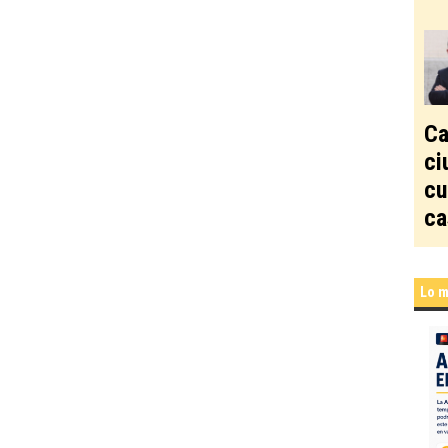
Ca
ci
cu
ca
Lo m