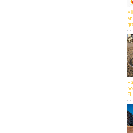
Al
an
gr
Ha
bo
El