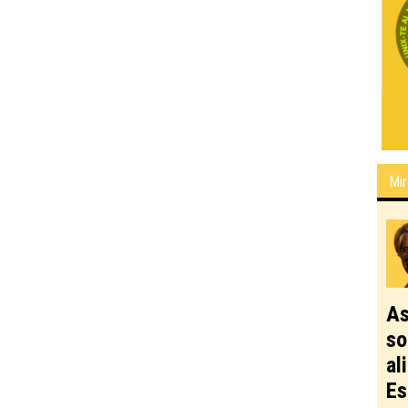
Mir
As
so
al
Es