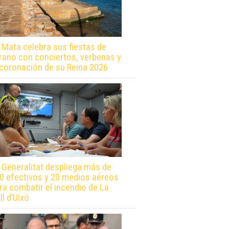
 Mata celebra sus fiestas de
rano con conciertos, verbenas y
 coronación de su Reina 2026
 Generalitat despliega más de
0 efectivos y 20 medios aéreos
ra combatir el incendio de La
ll d’Uixó