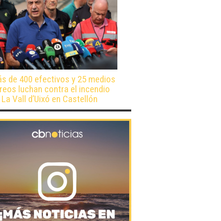
s de 400 efectivos y 25 medios
reos luchan contra el incendio
 La Vall d’Uixó en Castellón