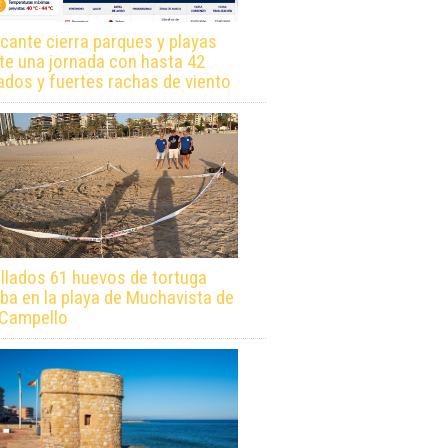
icante cierra parques y playas
te una jornada con hasta 42
ados y fuertes rachas de viento
llados 61 huevos de tortuga
ba en la playa de Muchavista de
 Campello