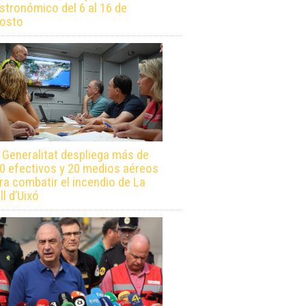
stronómico del 6 al 16 de
osto
 Generalitat despliega más de
0 efectivos y 20 medios aéreos
ra combatir el incendio de La
ll d’Uixó