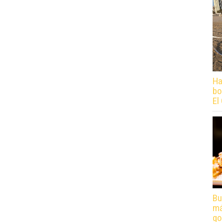
Ha
bo
El
Bu
má
go