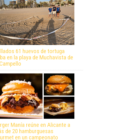
llados 61 huevos de tortuga
ba en la playa de Muchavista de
 Campello
rger Manía reúne en Alicante a
s de 20 hamburguesas
urmet en un campeonato