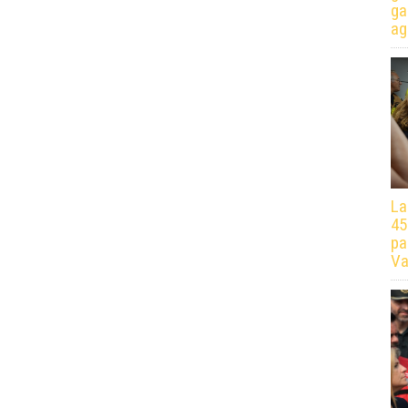
ga
ag
La
45
pa
Va