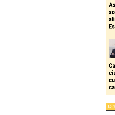
As
so
al
Es
Ca
ci
cu
ca
Lo m