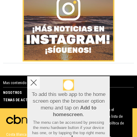
Mas contenido de Costa Blanca Noticias:
NOSOTROS
PUBLICIDAD
To add this web app to the home
TEMAS DE ACTUALIDAD
screen open the browser option
Aviso sobre el Uso de cookies:
menu and tap on
Add to
Utilizamos cookies nuestras y de terceros para el
homescreen
.
funcionamiento del digital. Puedes consultar la lista de
The menu can be accessed by pressing
cookies y como desconectarlas.
Ver nuestra Política de
the menu hardware button if your device
Privacidad y Cookies
has one, or by tapping the top right menu
Costa Blanca Noticias |
Términos de uso
|
Protección de datos