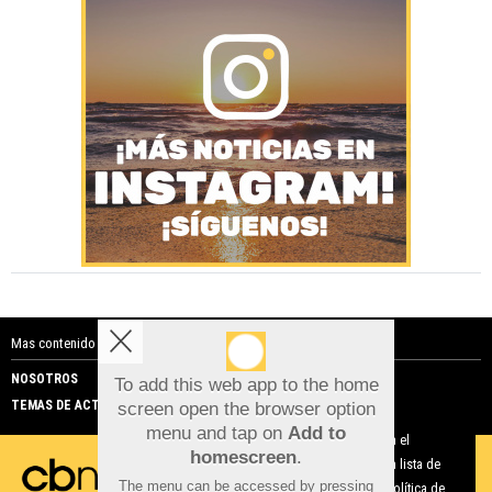
Mas contenido de Costa Blanca Noticias:
NOSOTROS
PUBLICIDAD
To add this web app to the home
TEMAS DE ACTUALIDAD
screen open the browser option
Aviso sobre el Uso de cookies:
menu and tap on
Add to
Utilizamos cookies nuestras y de terceros para el
homescreen
.
funcionamiento del digital. Puedes consultar la lista de
The menu can be accessed by pressing
cookies y como desconectarlas.
Ver nuestra Política de