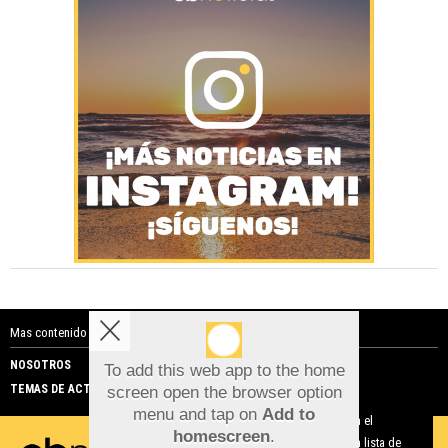
Mas contenido de Costa Blanca Noticias:
NOSOTROS
PUBLICIDAD
To add this web app to the home
TEMAS DE ACTUALIDAD
screen open the browser option
Aviso sobre el Uso de cookies:
menu and tap on
Add to
Utilizamos cookies nuestras y de terceros para el
homescreen
.
funcionamiento del digital. Puedes consultar la lista de