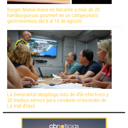
Burger Manía reúne en Alicante a más de 20
hamburguesas gourmet en un campeonato
gastronómico del 6 al 16 de agosto
La Generalitat despliega más de 450 efectivos y
20 medios aéreos para combatir el incendio de
La Vall d’Uixó