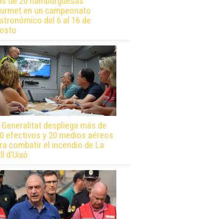
s de 20 hamburguesas
urmet en un campeonato
stronómico del 6 al 16 de
osto
 Generalitat despliega más de
0 efectivos y 20 medios aéreos
ra combatir el incendio de La
ll d’Uixó