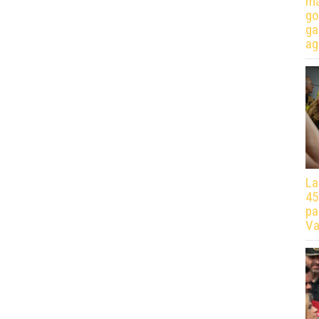
má
go
ga
ag
La
45
pa
Va