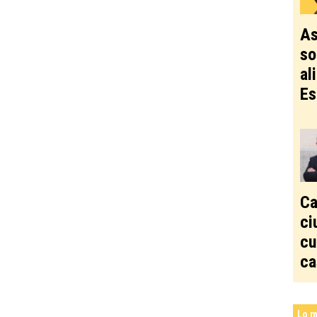
As
so
al
Es
Ca
ci
cu
ca
Lo m