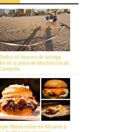
llados 61 huevos de tortuga
ba en la playa de Muchavista de
 Campello
rger Manía reúne en Alicante a