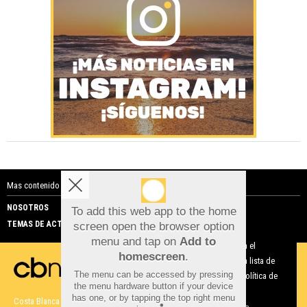
Mas contenido de Costa Blanca Noticias:
NOSOTROS
PUBLICIDAD
To add this web app to the home
TEMAS DE ACTUALIDAD
screen open the browser option
Aviso sobre el Uso de cookies:
menu and tap on
Add to
Utilizamos cookies nuestras y de terceros para el
homescreen
.
funcionamiento del digital. Puedes consultar la lista de
The menu can be accessed by pressing
cookies y como desconectarlas.
Ver nuestra Política de
the menu hardware button if your device
Privacidad y Cookies
has one, or by tapping the top right menu
Costa Blanca Noticias |
Términos de uso
|
Protección de datos