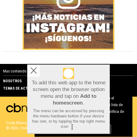
Mas contenido de Costa Blanca Noticias:
NOSOTROS
PUBLICIDAD
To add this web app to the home
TEMAS DE ACTUALIDAD
screen open the browser option
Aviso sobre el Uso de cookies:
menu and tap on
Add to
Utilizamos cookies nuestras y de terceros para el
homescreen
.
funcionamiento del digital. Puedes consultar la lista de
The menu can be accessed by pressing
cookies y como desconectarlas.
Ver nuestra Política de
the menu hardware button if your device
Privacidad y Cookies
has one, or by tapping the top right menu
Costa Blanca Noticias |
Términos de uso
|
Protección de datos
icon
.
© 2026 | Todos los derechos reservados
Aceptar Cookies
Personalizar