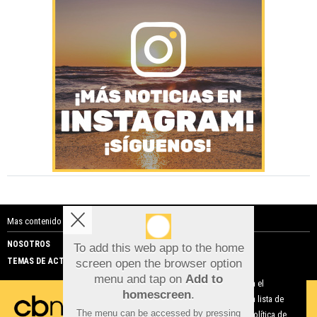
Mas contenido de Costa Blanca Noticias:
NOSOTROS
PUBLICIDAD
To add this web app to the home
TEMAS DE ACTUALIDAD
screen open the browser option
Aviso sobre el Uso de cookies:
menu and tap on
Add to
Utilizamos cookies nuestras y de terceros para el
homescreen
.
funcionamiento del digital. Puedes consultar la lista de
The menu can be accessed by pressing
cookies y como desconectarlas.
Ver nuestra Política de