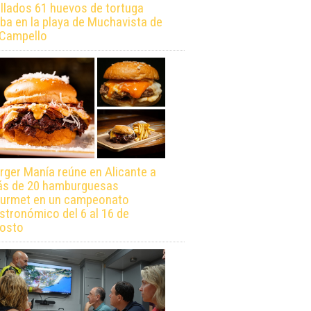
llados 61 huevos de tortuga
ba en la playa de Muchavista de
 Campello
rger Manía reúne en Alicante a
s de 20 hamburguesas
urmet en un campeonato
stronómico del 6 al 16 de
osto