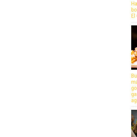
Ha
bo
El
Bu
má
go
ga
ag