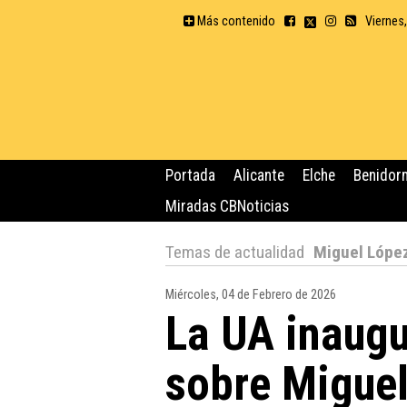
Más contenido
Viernes
Portada
Alicante
Elche
Benidor
Miradas CBNoticias
Temas de actualidad
Miguel Lópe
Miércoles, 04 de Febrero de 2026
La UA inaugu
sobre Miguel