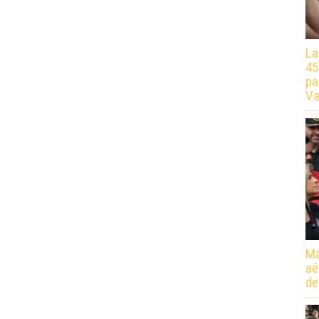
La
45
pa
Va
Má
aé
de