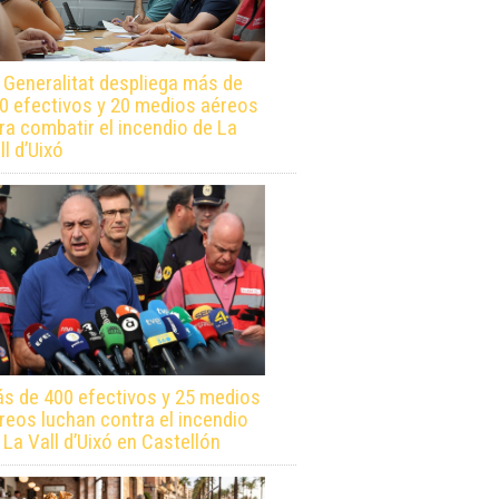
 Generalitat despliega más de
0 efectivos y 20 medios aéreos
ra combatir el incendio de La
ll d’Uixó
s de 400 efectivos y 25 medios
reos luchan contra el incendio
 La Vall d’Uixó en Castellón