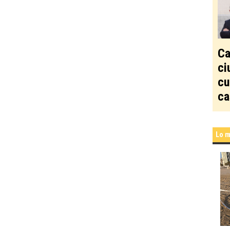
Ca
ci
cu
ca
Lo m