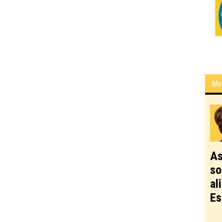
Mir
As
so
al
Es