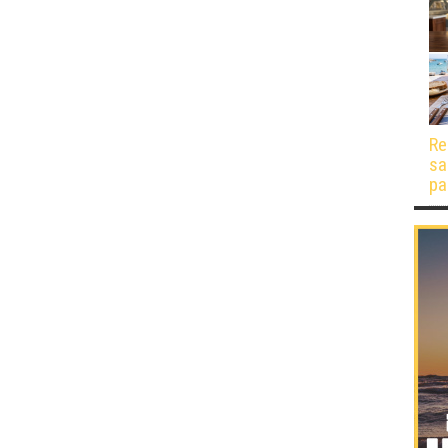
Re
sa
pa