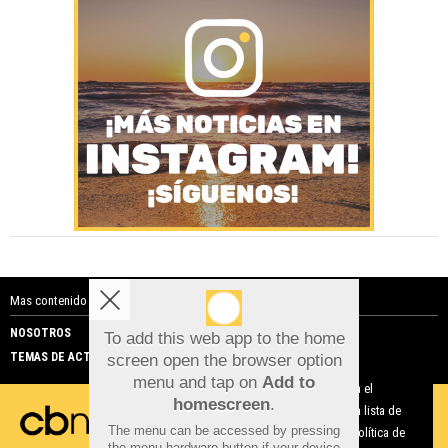
Mas contenido de Costa Blanca Noticias:
NOSOTROS
PUBLICIDAD
To add this web app to the home
TEMAS DE ACTUALIDAD
screen open the browser option
Aviso sobre el Uso de cookies:
menu and tap on
Add to
Utilizamos cookies nuestras y de terceros para el
homescreen
.
funcionamiento del digital. Puedes consultar la lista de
The menu can be accessed by pressing
cookies y como desconectarlas.
Ver nuestra Política de
the menu hardware button if your device