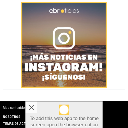
Mas contenido de Costa Blanca Noticias:
NOSOTROS
PUBLICIDAD
To add this web app to the home
TEMAS DE ACTUALIDAD
screen open the browser option
Aviso sobre el Uso de cookies: