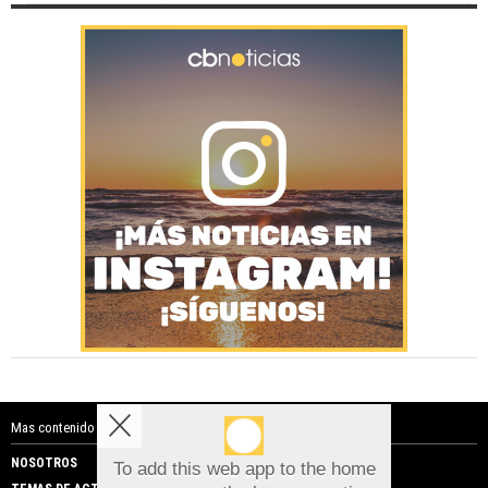
Mas contenido de Costa Blanca Noticias:
NOSOTROS
PUBLICIDAD
To add this web app to the home