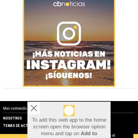
Mas contenido de Costa Blanca Noticias:
NOSOTROS
PUBLICIDAD
To add this web app to the home
TEMAS DE ACTUALIDAD
screen open the browser option
Aviso sobre el Uso de cookies:
menu and tap on
Add to
Utilizamos cookies nuestras y de terceros para el