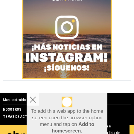
Mas contenido de Costa Blanca Noticias:
NOSOTROS
PUBLICIDAD
To add this web app to the home
TEMAS DE ACTUALIDAD
screen open the browser option
Aviso sobre el Uso de cookies:
menu and tap on
Add to
Utilizamos cookies nuestras y de terceros para el
homescreen
.
funcionamiento del digital. Puedes consultar la lista de