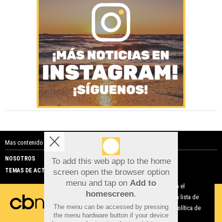
Mas contenido de Costa Blanca Noticias:
NOSOTROS
PUBLICIDAD
To add this web app to the home
TEMAS DE ACTUALIDAD
screen open the browser option
Aviso sobre el Uso de cookies:
menu and tap on
Add to
Utilizamos cookies nuestras y de terceros para el
homescreen
.
funcionamiento del digital. Puedes consultar la lista de
The menu can be accessed by pressing
cookies y como desconectarlas.
Ver nuestra Política de
the menu hardware button if your device
Privacidad y Cookies