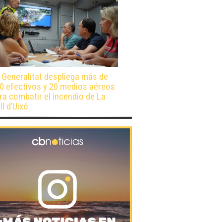
 Generalitat despliega más de
0 efectivos y 20 medios aéreos
ra combatir el incendio de La
ll d’Uixó