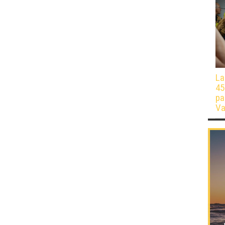
La
45
pa
Va