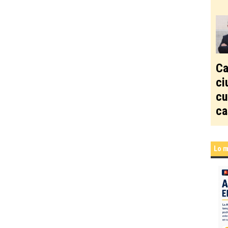
Ca
ci
cu
ca
Lo m