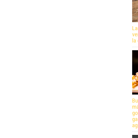
La
ve
la
Bu
má
go
ga
ag