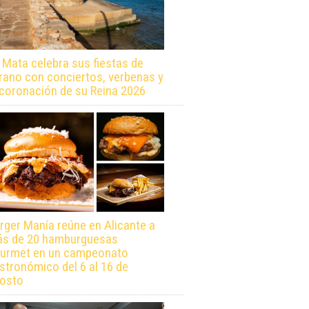
 Mata celebra sus fiestas de
rano con conciertos, verbenas y
 coronación de su Reina 2026
rger Manía reúne en Alicante a
s de 20 hamburguesas
urmet en un campeonato
stronómico del 6 al 16 de
osto