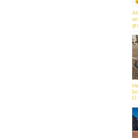
Al
an
gr
Ha
bo
El