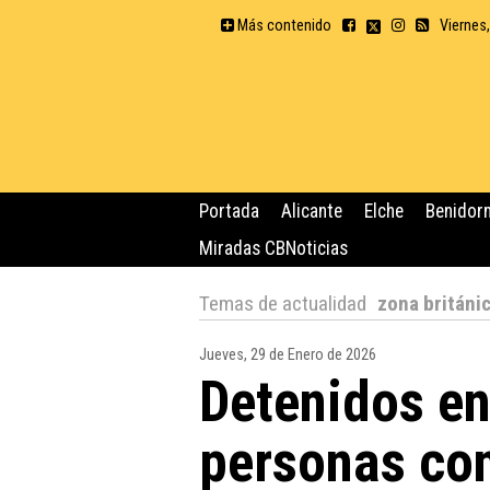
Más contenido
Viernes
Portada
Alicante
Elche
Benidor
Miradas CBNoticias
Temas de actualidad
zona británi
Jueves, 29 de Enero de 2026
Detenidos e
personas co