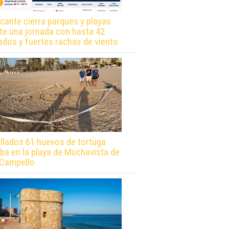
icante cierra parques y playas
te una jornada con hasta 42
ados y fuertes rachas de viento
llados 61 huevos de tortuga
ba en la playa de Muchavista de
 Campello