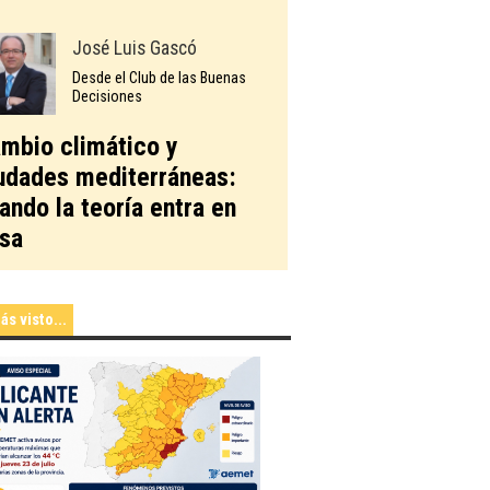
José Luis Gascó
Desde el Club de las Buenas
Decisiones
mbio climático y
udades mediterráneas:
ando la teoría entra en
sa
ás visto...