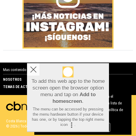
Mas contenido de Costa Blanca Noticias:
NOSOTROS
PUBLICIDAD
To add this web app to the home
TEMAS DE ACTUALIDAD
screen open the browser option
Aviso sobre el Uso de cookies:
menu and tap on
Add to
Utilizamos cookies nuestras y de terceros para el
homescreen
.
funcionamiento del digital. Puedes consultar la lista de
The menu can be accessed by pressing
cookies y como desconectarlas.
Ver nuestra Política de
the menu hardware button if your device
Privacidad y Cookies
has one, or by tapping the top right menu
Costa Blanca Noticias |
Términos de uso
|
Protección de datos
icon
.
© 2026 | Todos los derechos reservados
Aceptar Cookies
Personalizar