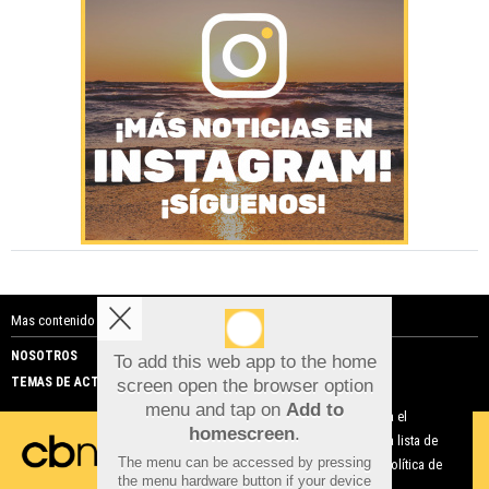
Mas contenido de Costa Blanca Noticias:
NOSOTROS
PUBLICIDAD
To add this web app to the home
TEMAS DE ACTUALIDAD
screen open the browser option
Aviso sobre el Uso de cookies:
menu and tap on
Add to
Utilizamos cookies nuestras y de terceros para el
homescreen
.
funcionamiento del digital. Puedes consultar la lista de
The menu can be accessed by pressing
cookies y como desconectarlas.
Ver nuestra Política de
the menu hardware button if your device
Privacidad y Cookies