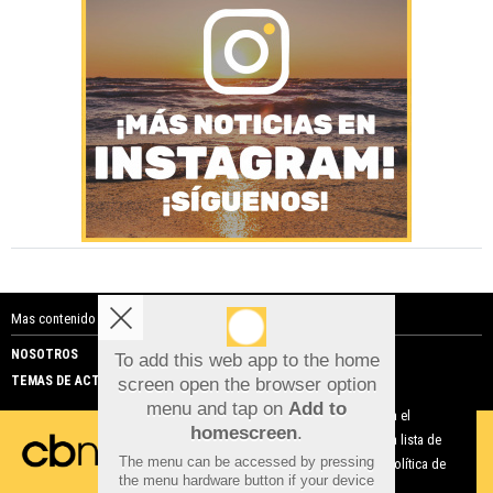
Mas contenido de Costa Blanca Noticias:
NOSOTROS
PUBLICIDAD
To add this web app to the home
TEMAS DE ACTUALIDAD
screen open the browser option
Aviso sobre el Uso de cookies:
menu and tap on
Add to
Utilizamos cookies nuestras y de terceros para el
homescreen
.
funcionamiento del digital. Puedes consultar la lista de
The menu can be accessed by pressing
cookies y como desconectarlas.
Ver nuestra Política de
the menu hardware button if your device
Privacidad y Cookies