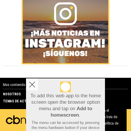
Mas contenido de Costa Blanca Noticias:
NOSOTROS
PUBLICIDAD
To add this web app to the home
TEMAS DE ACTUALIDAD
screen open the browser option
Aviso sobre el Uso de cookies:
menu and tap on
Add to
Utilizamos cookies nuestras y de terceros para el
homescreen
.
funcionamiento del digital. Puedes consultar la lista de
The menu can be accessed by pressing
cookies y como desconectarlas.
Ver nuestra Política de
the menu hardware button if your device
Privacidad y Cookies