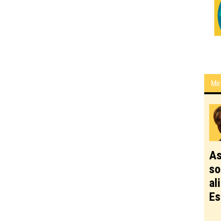
Mir
As
so
al
Es