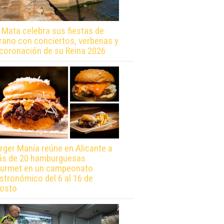
 Mata celebra sus fiestas de
rano con conciertos, verbenas y
 coronación de su Reina 2026
rger Manía reúne en Alicante a
s de 20 hamburguesas
urmet en un campeonato
stronómico del 6 al 16 de
osto