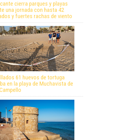
icante cierra parques y playas
te una jornada con hasta 42
ados y fuertes rachas de viento
llados 61 huevos de tortuga
ba en la playa de Muchavista de
 Campello