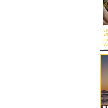
La
45
pa
Va