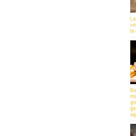
La
ve
la
Bu
má
go
ga
ag