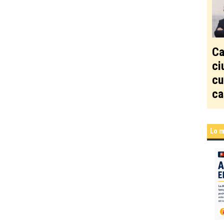
Ca
ci
cu
ca
Lo m