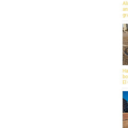
Al
an
gr
Ha
bo
El