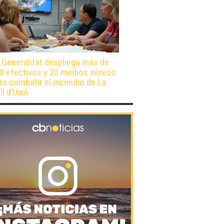
 Generalitat despliega más de
0 efectivos y 20 medios aéreos
ra combatir el incendio de La
ll d’Uixó