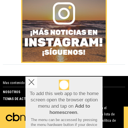
Mas contenido de Costa Blanca Noticias:
NOSOTROS
PUBLICIDAD
To add this web app to the home
TEMAS DE ACTUALIDAD
screen open the browser option
Aviso sobre el Uso de cookies:
menu and tap on
Add to
Utilizamos cookies nuestras y de terceros para el
homescreen
.
funcionamiento del digital. Puedes consultar la lista de
The menu can be accessed by pressing
cookies y como desconectarlas.
Ver nuestra Política de
the menu hardware button if your device
Privacidad y Cookies