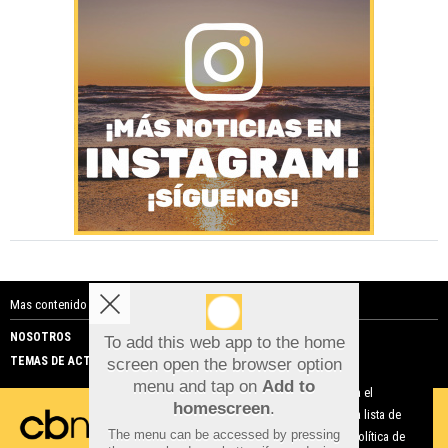
Mas contenido de Costa Blanca Noticias:
NOSOTROS
PUBLICIDAD
To add this web app to the home
TEMAS DE ACTUALIDAD
screen open the browser option
Aviso sobre el Uso de cookies:
menu and tap on
Add to
Utilizamos cookies nuestras y de terceros para el
homescreen
.
funcionamiento del digital. Puedes consultar la lista de
The menu can be accessed by pressing
cookies y como desconectarlas.
Ver nuestra Política de