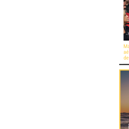
Má
aé
de