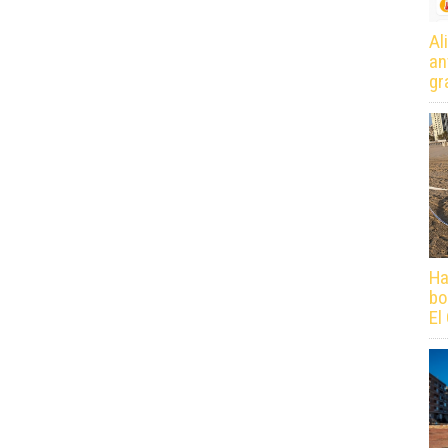
Al
an
gr
Ha
bo
El