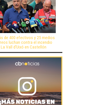
s de 400 efectivos y 25 medios
reos luchan contra el incendio
 La Vall d’Uixó en Castellón