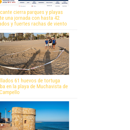
icante cierra parques y playas
te una jornada con hasta 42
ados y fuertes rachas de viento
llados 61 huevos de tortuga
ba en la playa de Muchavista de
 Campello