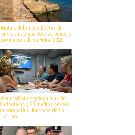
 Mata celebra sus fiestas de
rano con conciertos, verbenas y
 coronación de su Reina 2026
 Generalitat despliega más de
0 efectivos y 20 medios aéreos
ra combatir el incendio de La
ll d’Uixó