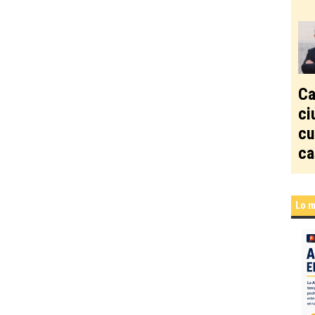
Ca
ci
cu
ca
Lo m