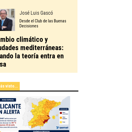
José Luis Gascó
Desde el Club de las Buenas
Decisiones
mbio climático y
udades mediterráneas:
ando la teoría entra en
sa
ás visto...