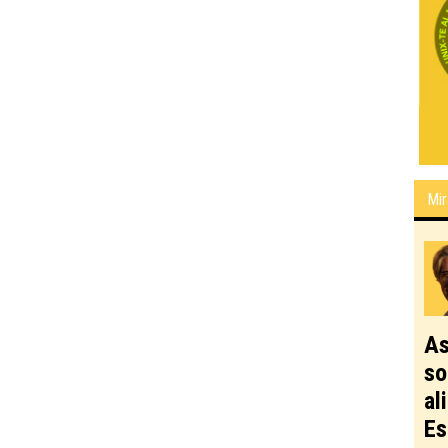
Mir
As
so
al
Es