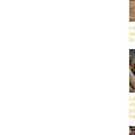
La
ve
la
La
45
pa
Va