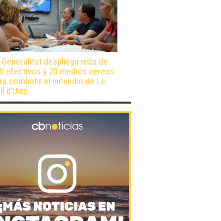
 Generalitat despliega más de
0 efectivos y 20 medios aéreos
ra combatir el incendio de La
ll d’Uixó