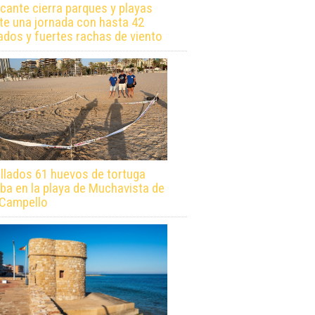
icante cierra parques y playas
te una jornada con hasta 42
ados y fuertes rachas de viento
llados 61 huevos de tortuga
ba en la playa de Muchavista de
 Campello