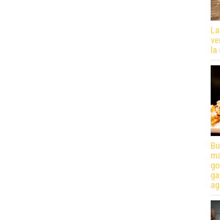
La
ve
la
Bu
má
go
ga
ag