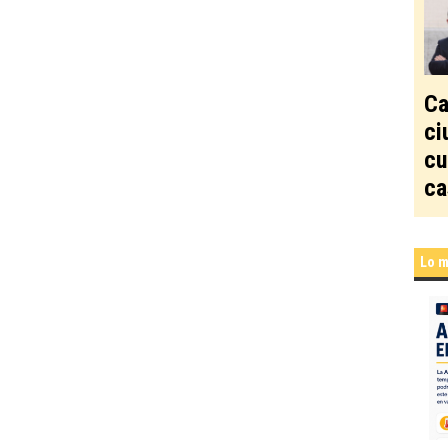
Ca
ci
cu
ca
Lo m