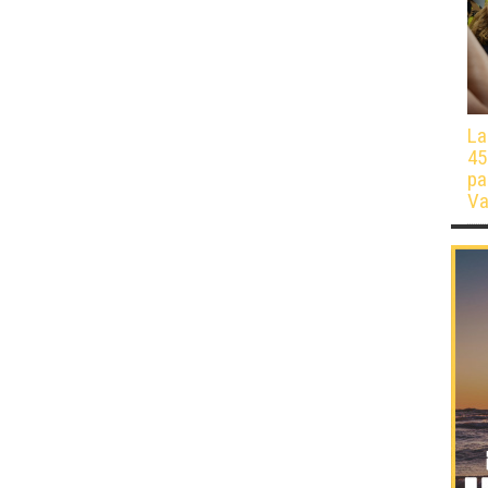
La
45
pa
Va