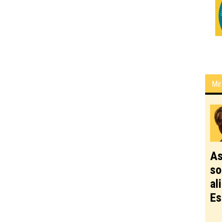
Mir
As
so
al
Es