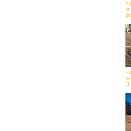
Al
an
gr
Ha
bo
El