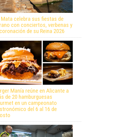
 Mata celebra sus fiestas de
rano con conciertos, verbenas y
 coronación de su Reina 2026
rger Manía reúne en Alicante a
s de 20 hamburguesas
urmet en un campeonato
stronómico del 6 al 16 de
osto