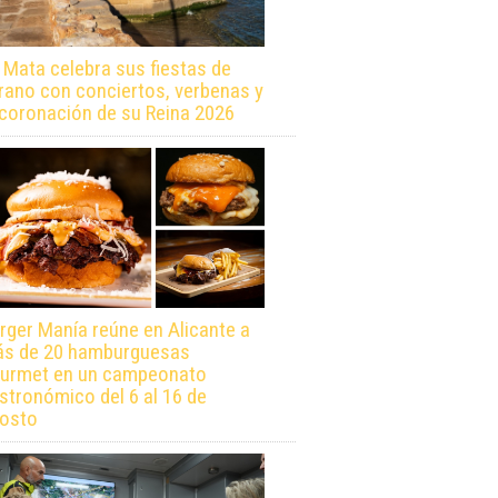
 Mata celebra sus fiestas de
rano con conciertos, verbenas y
 coronación de su Reina 2026
rger Manía reúne en Alicante a
s de 20 hamburguesas
urmet en un campeonato
stronómico del 6 al 16 de
osto