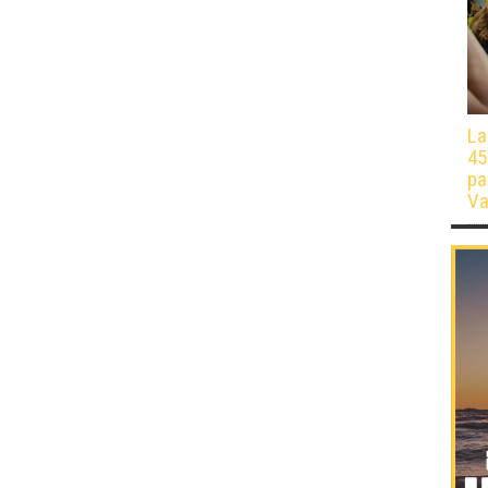
La
45
pa
Va