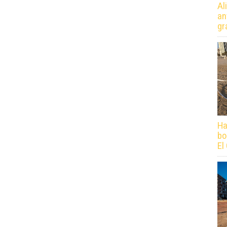
Al
an
gr
Ha
bo
El