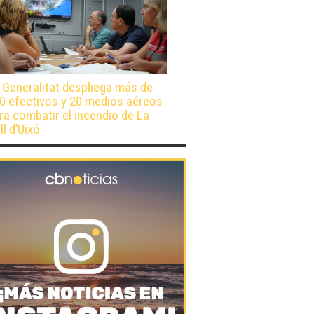
 Generalitat despliega más de
0 efectivos y 20 medios aéreos
ra combatir el incendio de La
ll d’Uixó