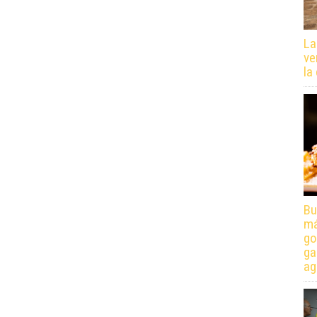
La
ve
la
Bu
má
go
ga
ag