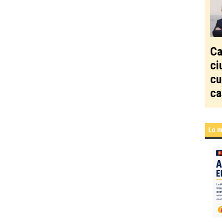
Ca
ci
cu
ca
Lo m