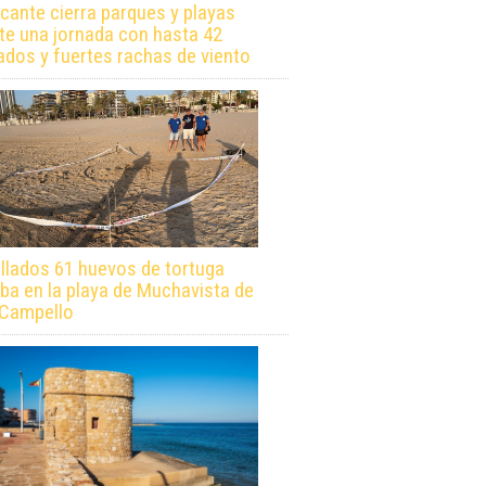
icante cierra parques y playas
te una jornada con hasta 42
ados y fuertes rachas de viento
llados 61 huevos de tortuga
ba en la playa de Muchavista de
 Campello