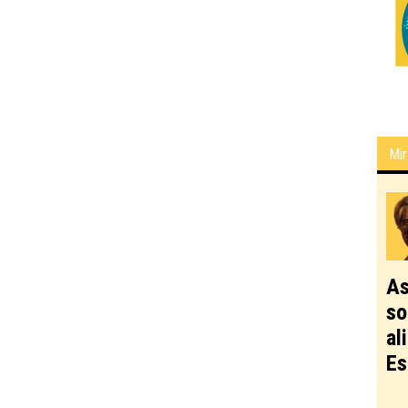
Mir
As
so
al
Es