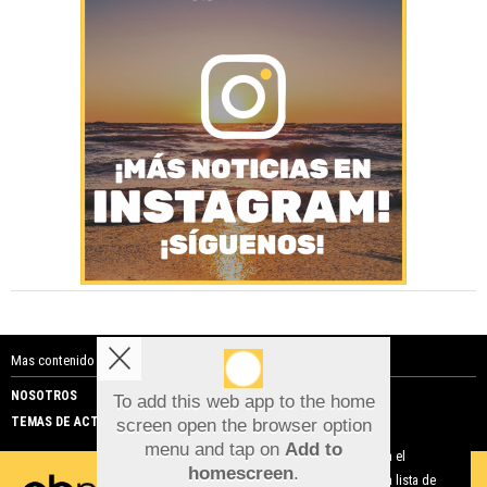
Mas contenido de Costa Blanca Noticias:
NOSOTROS
PUBLICIDAD
To add this web app to the home
TEMAS DE ACTUALIDAD
screen open the browser option
Aviso sobre el Uso de cookies:
menu and tap on
Add to
Utilizamos cookies nuestras y de terceros para el
homescreen
.
funcionamiento del digital. Puedes consultar la lista de