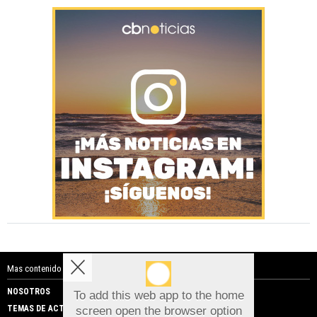
Mas contenido de Costa Blanca Noticias:
NOSOTROS
PUBLICIDAD
To add this web app to the home
TEMAS DE ACTUALIDAD
screen open the browser option
Aviso sobre el Uso de cookies: