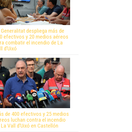
 Generalitat despliega más de
0 efectivos y 20 medios aéreos
ra combatir el incendio de La
ll d’Uixó
s de 400 efectivos y 25 medios
reos luchan contra el incendio
 La Vall d’Uixó en Castellón