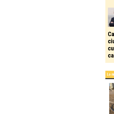
Ca
ci
cu
ca
Lo m