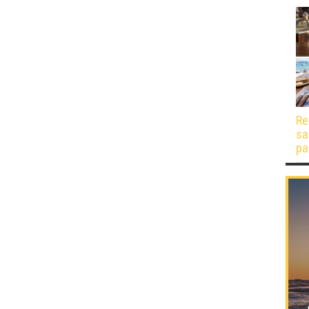
Re
sa
pa