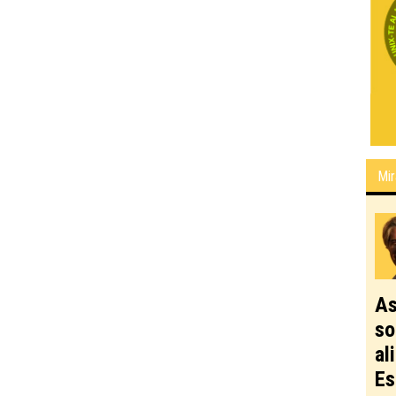
Mir
As
so
al
Es