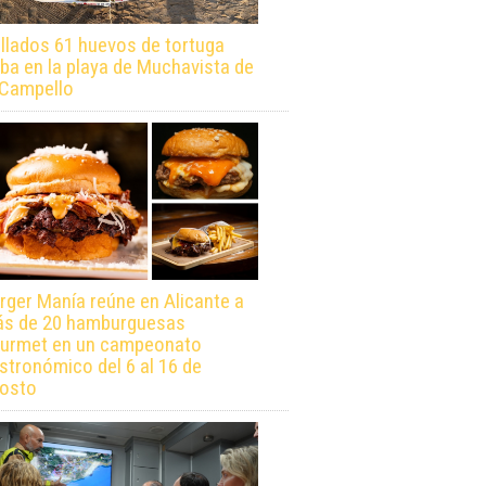
llados 61 huevos de tortuga
ba en la playa de Muchavista de
 Campello
rger Manía reúne en Alicante a
s de 20 hamburguesas
urmet en un campeonato
stronómico del 6 al 16 de
osto