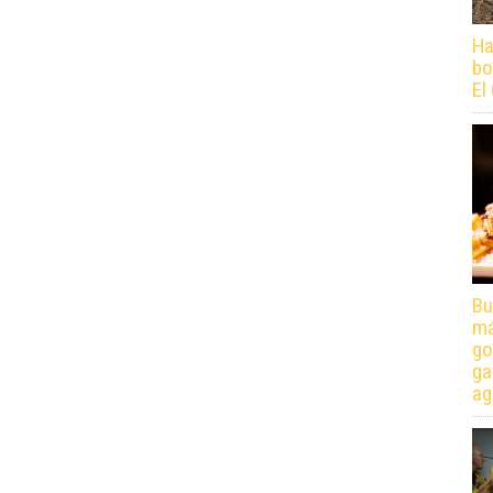
Ha
bo
El
Bu
má
go
ga
ag