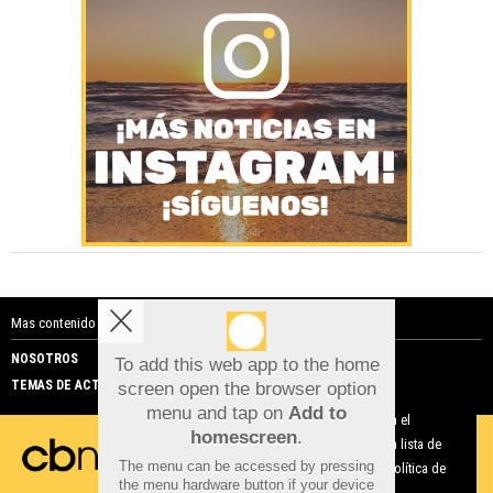
Mas contenido de Costa Blanca Noticias:
NOSOTROS
PUBLICIDAD
To add this web app to the home
TEMAS DE ACTUALIDAD
screen open the browser option
Aviso sobre el Uso de cookies:
menu and tap on
Add to
Utilizamos cookies nuestras y de terceros para el
homescreen
.
funcionamiento del digital. Puedes consultar la lista de
The menu can be accessed by pressing
cookies y como desconectarlas.
Ver nuestra Política de
the menu hardware button if your device
Privacidad y Cookies