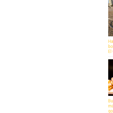
Ha
bo
El
Bu
má
go