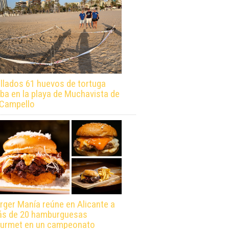
llados 61 huevos de tortuga
ba en la playa de Muchavista de
 Campello
rger Manía reúne en Alicante a
s de 20 hamburguesas
urmet en un campeonato