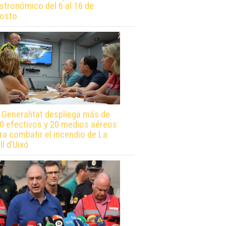
stronómico del 6 al 16 de
osto
 Generalitat despliega más de
0 efectivos y 20 medios aéreos
ra combatir el incendio de La
ll d’Uixó