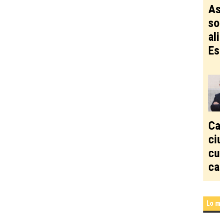
As
so
al
Es
Ca
ci
cu
ca
Lo m