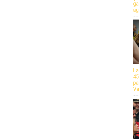
ga
ag
La
45
pa
Va