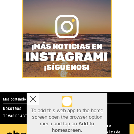
Mas contenido de Costa Blanca Noticias:
NOSOTROS
PUBLICIDAD
To add this web app to the home
TEMAS DE ACTUALIDAD
screen open the browser option
Aviso sobre el Uso de cookies:
menu and tap on
Add to
Utilizamos cookies nuestras y de terceros para el
homescreen
.
funcionamiento del digital. Puedes consultar la lista de