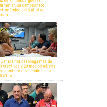
s de 20 hamburguesas
urmet en un campeonato
stronómico del 6 al 16 de
osto
 Generalitat despliega más de
0 efectivos y 20 medios aéreos
ra combatir el incendio de La
ll d’Uixó