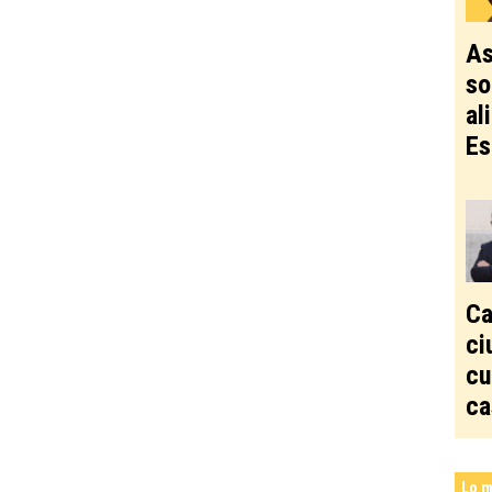
As
so
al
Es
Ca
ci
cu
ca
Lo m