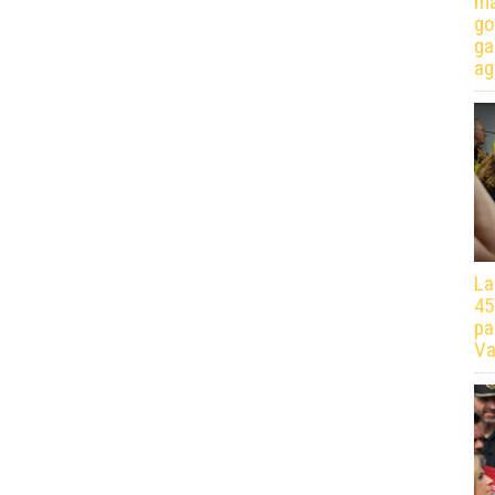
má
go
ga
ag
La
45
pa
Va