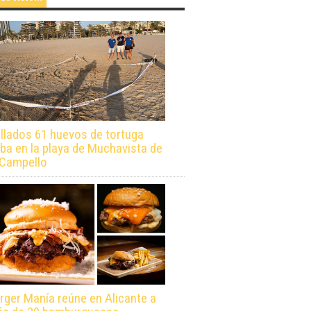
llados 61 huevos de tortuga
ba en la playa de Muchavista de
 Campello
rger Manía reúne en Alicante a