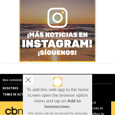
Mas contenido de Costa Blanca Noticias:
NOSOTROS
PUBLICIDAD
To add this web app to the home
TEMAS DE ACTUALIDAD
screen open the browser option
Aviso sobre el Uso de cookies:
menu and tap on
Add to
Utilizamos cookies nuestras y de terceros para el
homescreen
.
funcionamiento del digital. Puedes consultar la lista de
The menu can be accessed by pressing
cookies y como desconectarlas.
Ver nuestra Política de