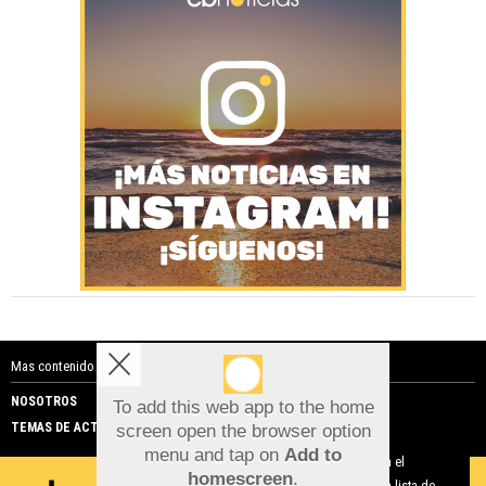
Mas contenido de Costa Blanca Noticias:
NOSOTROS
PUBLICIDAD
To add this web app to the home
TEMAS DE ACTUALIDAD
screen open the browser option
Aviso sobre el Uso de cookies:
menu and tap on
Add to
Utilizamos cookies nuestras y de terceros para el
homescreen
.
funcionamiento del digital. Puedes consultar la lista de