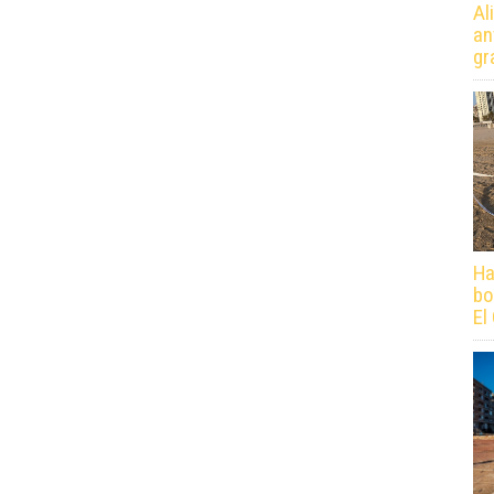
Al
an
gr
Ha
bo
El