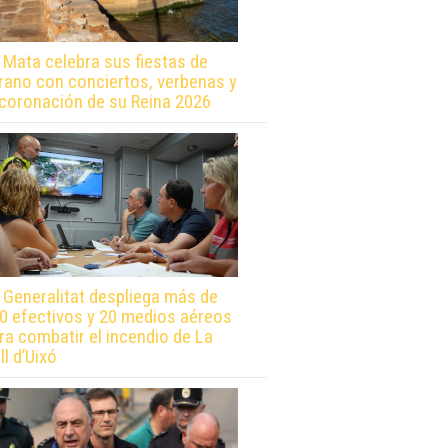
 Mata celebra sus fiestas de
rano con conciertos, verbenas y
 coronación de su Reina 2026
 Generalitat despliega más de
0 efectivos y 20 medios aéreos
ra combatir el incendio de La
ll d’Uixó