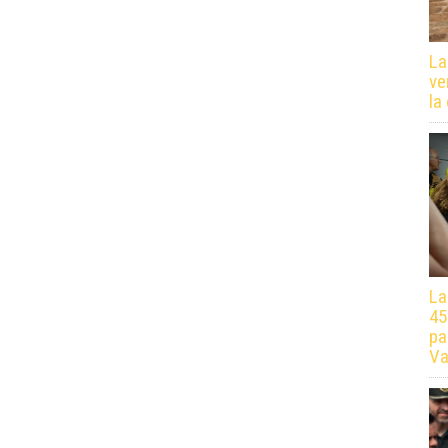
La
ve
la
La
45
pa
Va