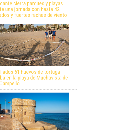
icante cierra parques y playas
te una jornada con hasta 42
ados y fuertes rachas de viento
llados 61 huevos de tortuga
ba en la playa de Muchavista de
 Campello