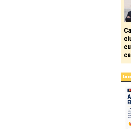
Ca
ci
cu
ca
Lo m