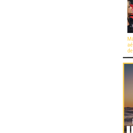
Má
aé
de