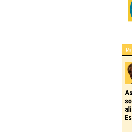
Mir
As
so
al
Es