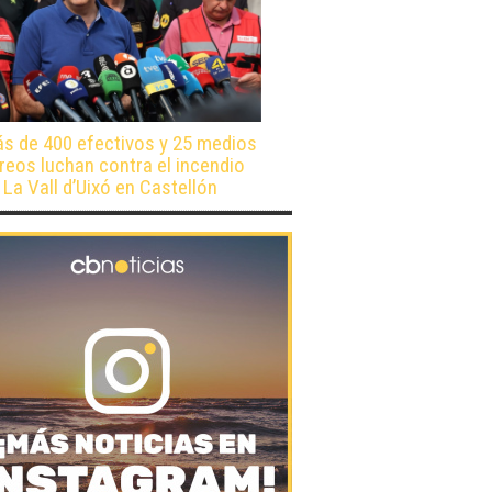
s de 400 efectivos y 25 medios
reos luchan contra el incendio
 La Vall d’Uixó en Castellón