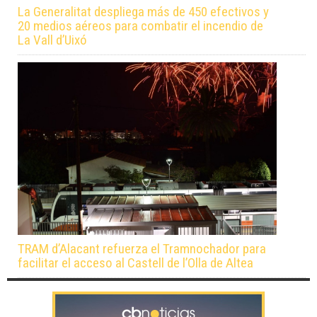
La Generalitat despliega más de 450 efectivos y
20 medios aéreos para combatir el incendio de
La Vall d’Uixó
TRAM d’Alacant refuerza el Tramnochador para
facilitar el acceso al Castell de l’Olla de Altea