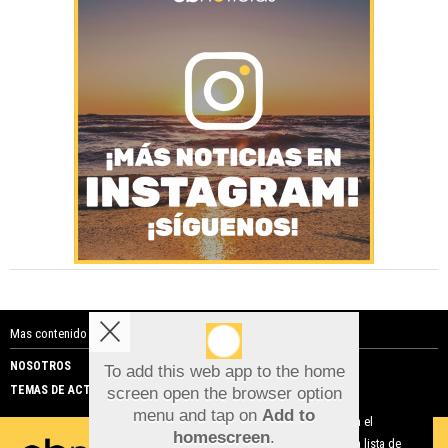
Mas contenido de Costa Blanca Noticias:
NOSOTROS
PUBLICIDAD
To add this web app to the home
TEMAS DE ACTUALIDAD
screen open the browser option
Aviso sobre el Uso de cookies:
menu and tap on
Add to
Utilizamos cookies nuestras y de terceros para el
homescreen
.
funcionamiento del digital. Puedes consultar la lista de