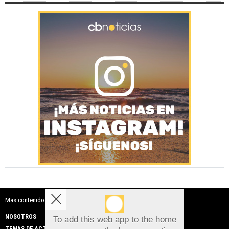
Mas contenido de Costa Blanca Noticias:
NOSOTROS
PUBLICIDAD
To add this web app to the home