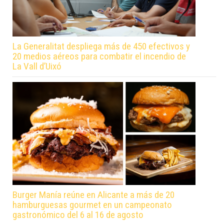
La Generalitat despliega más de 450 efectivos y
20 medios aéreos para combatir el incendio de
La Vall d’Uixó
Burger Manía reúne en Alicante a más de 20
hamburguesas gourmet en un campeonato
gastronómico del 6 al 16 de agosto