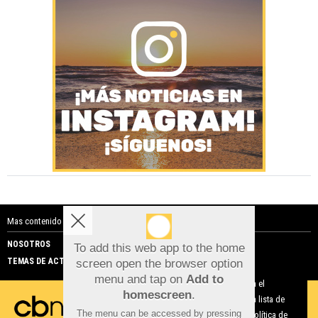
Mas contenido de Costa Blanca Noticias:
NOSOTROS
PUBLICIDAD
To add this web app to the home
TEMAS DE ACTUALIDAD
screen open the browser option
Aviso sobre el Uso de cookies:
menu and tap on
Add to
Utilizamos cookies nuestras y de terceros para el
homescreen
.
funcionamiento del digital. Puedes consultar la lista de
The menu can be accessed by pressing
cookies y como desconectarlas.
Ver nuestra Política de