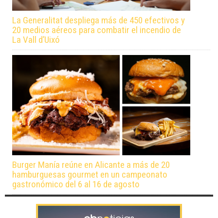
La Generalitat despliega más de 450 efectivos y
20 medios aéreos para combatir el incendio de
La Vall d’Uixó
Burger Manía reúne en Alicante a más de 20
hamburguesas gourmet en un campeonato
gastronómico del 6 al 16 de agosto