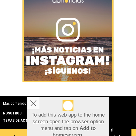
Mas contenido de Costa Blanca Noticias:
NOSOTROS
PUBLICIDAD
To add this web app to the home
TEMAS DE ACTUALIDAD
screen open the browser option
Aviso sobre el Uso de cookies:
menu and tap on
Add to
Utilizamos cookies nuestras y de terceros para el
homescreen
.