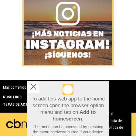
Mas contenido de Costa Blanca Noticias:
NOSOTROS
PUBLICIDAD
To add this web app to the home
TEMAS DE ACTUALIDAD
screen open the browser option
Aviso sobre el Uso de cookies:
menu and tap on
Add to
Utilizamos cookies nuestras y de terceros para el
homescreen
.
funcionamiento del digital. Puedes consultar la lista de
The menu can be accessed by pressing
cookies y como desconectarlas.
Ver nuestra Política de
the menu hardware button if your device
Privacidad y Cookies