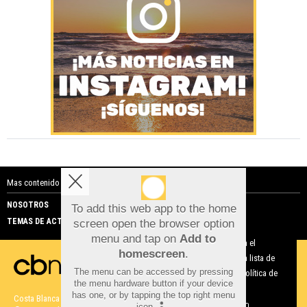
Mas contenido de Costa Blanca Noticias:
NOSOTROS
PUBLICIDAD
To add this web app to the home
TEMAS DE ACTUALIDAD
screen open the browser option
Aviso sobre el Uso de cookies:
menu and tap on
Add to
Utilizamos cookies nuestras y de terceros para el
homescreen
.
funcionamiento del digital. Puedes consultar la lista de
The menu can be accessed by pressing
cookies y como desconectarlas.
Ver nuestra Política de
the menu hardware button if your device
Privacidad y Cookies
has one, or by tapping the top right menu
Costa Blanca Noticias |
Términos de uso
|
Protección de datos
icon
.