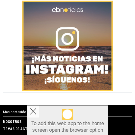
Mas contenido de Costa Blanca Noticias:
NOSOTROS
PUBLICIDAD
To add this web app to the home
TEMAS DE ACTUALIDAD
screen open the browser option
Aviso sobre el Uso de cookies: