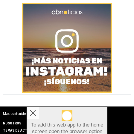
Mas contenido de Costa Blanca Noticias:
NOSOTROS
PUBLICIDAD
To add this web app to the home
TEMAS DE ACTUALIDAD
screen open the browser option
Aviso sobre el Uso de cookies: