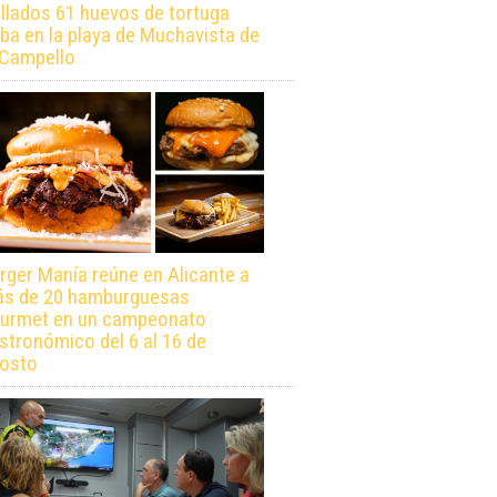
llados 61 huevos de tortuga
ba en la playa de Muchavista de
 Campello
rger Manía reúne en Alicante a
s de 20 hamburguesas
urmet en un campeonato
stronómico del 6 al 16 de
osto