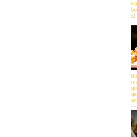
Ha
bo
El
Bu
má
go
ga
ag