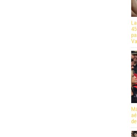
La
45
pa
Va
Má
aé
de