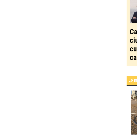
Ca
ci
cu
ca
Lo m