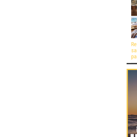
Re
sa
pa