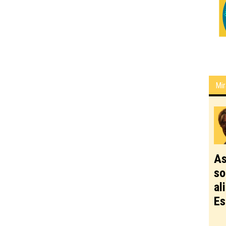
Mir
As
so
al
Es