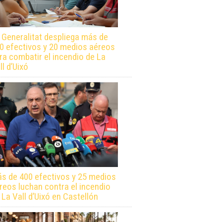
 Generalitat despliega más de
0 efectivos y 20 medios aéreos
ra combatir el incendio de La
ll d’Uixó
s de 400 efectivos y 25 medios
reos luchan contra el incendio
 La Vall d’Uixó en Castellón