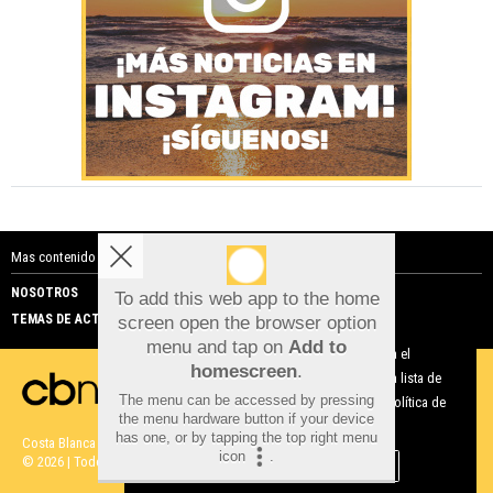
Mas contenido de Costa Blanca Noticias:
NOSOTROS
PUBLICIDAD
To add this web app to the home
TEMAS DE ACTUALIDAD
screen open the browser option
Aviso sobre el Uso de cookies:
menu and tap on
Add to
Utilizamos cookies nuestras y de terceros para el
homescreen
.
funcionamiento del digital. Puedes consultar la lista de
The menu can be accessed by pressing
cookies y como desconectarlas.
Ver nuestra Política de
the menu hardware button if your device
Privacidad y Cookies
has one, or by tapping the top right menu
Costa Blanca Noticias |
Términos de uso
|
Protección de datos
icon
.
© 2026 | Todos los derechos reservados
Aceptar Cookies
Personalizar